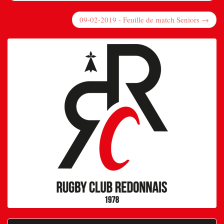
09-02-2019 - Feuille de match Seniors →