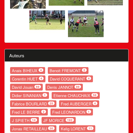
Auteurs
Anais BIHEUX
Benoit FREMONT
4
2
Corentin HUET
David COQUERANT
4
4
David Jouan
Denis JANNOT
69
89
Didier SINANIAN
Etienne CHAUCHAIX
1
58
Fabrice BOURLARD
Fred AUBERGER
25
4
Fred LE BERRE
Fred LEONARDON
2
1
J SPIETH
JF MORICE
14
192
Jonas RETAILLEAU
Kelig LORENT
30
11