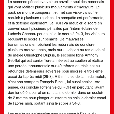
La seconde période va voir un cavalier seul des redonnais
qui vont réaliser plusieurs mouvements d’envergure. Le
pack se montre conquérant et met son vis-à-vis sur le
reculoir à plusieurs reprises. La conquête est performante,
et la défense également. Le RCR va meubler le score en
convertissant plusieurs pénalités par l’intermédiaire de
Ludovic Chereau portant ainsi le score à 24-3, les visiteurs
réduisant le score sur pénalité. De mauvaises
transmissions empêchent les redonnais de conclure
plusieurs mouvements, mais sur un départ au ras du demi
de mêlée Christophe Dupuis, le seconde ligne Anthony
Sebillet qui est senior 1ere année est au soutien et réalise
une percée monumentale sur 40 mètres en résistant au
retour des défenseurs adverses pour inscrire le troisième
essai de l’après midi (29-3). A 5 minutes de la fin du match,
c’est son compère François Bizeul, lui aussi senior 1ere
année, qui conclue l’offensive du RCR en percutant l’avant
dernier défénseur et en raffutant le dernier dans un couloir
de 2 mètres pour plonger et inscrire en coin le dernier essai
de l’après midi, portant ainsi le score à 34-3.
Les motifs de satisfaction sont nombreux à l’issue du