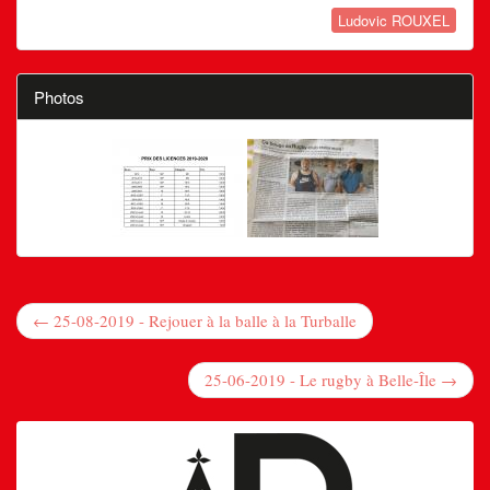
Ludovic ROUXEL
Photos
← 25-08-2019 - Rejouer à la balle à la Turballe
25-06-2019 - Le rugby à Belle-Île →