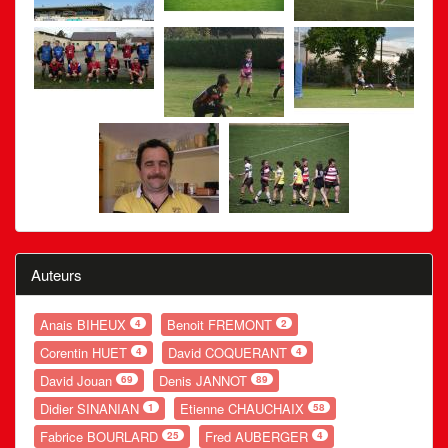
Auteurs
Anais BIHEUX
Benoit FREMONT
4
2
Corentin HUET
David COQUERANT
4
4
David Jouan
Denis JANNOT
69
89
Didier SINANIAN
Etienne CHAUCHAIX
1
58
Fabrice BOURLARD
Fred AUBERGER
25
4