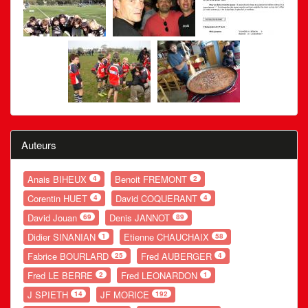
Auteurs
Anais BIHEUX
Benoit FREMONT
4
2
Corentin HUET
David COQUERANT
4
4
David Jouan
Denis JANNOT
69
89
Didier SINANIAN
Etienne CHAUCHAIX
1
58
Fabrice BOURLARD
Fred AUBERGER
25
4
Fred LE BERRE
Fred LEONARDON
2
1
J SPIETH
JF MORICE
14
192