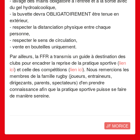
- lavage des mains obligatoire à l'entrée et à la sortie avec
du gel hydroalcoolique,
- la buvette devra OBLIGATOIREMENT être tenue en
extérieur,
- respecter la distanciation physique entre chaque
personne,
- respecter le sens de circulation,
- vente en bouteilles uniquement.
Par ailleurs, la FFR a transmis un guide à destination des
clubs pour encadrer la reprise de la pratique sportive (
lien
ici
) et celle des compétitions (
lien ici
). Nous remercions les
membres de la famille rugby (joueurs, entraineurs,
dirigezants, parents, spectateurs) d'en prendre
connaissance afin que la pratique sportive puisse se faire
de manière sereine.
JF MORICE