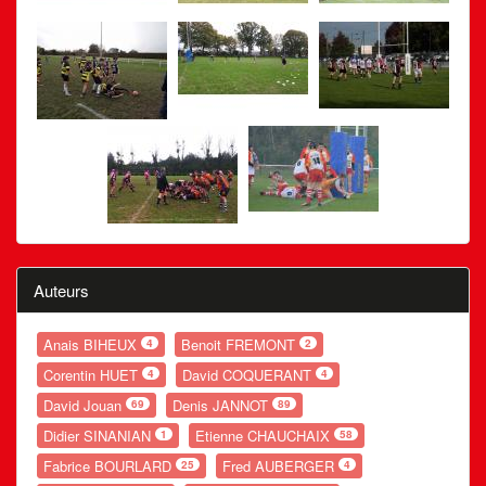
Auteurs
Anais BIHEUX
Benoit FREMONT
4
2
Corentin HUET
David COQUERANT
4
4
David Jouan
Denis JANNOT
69
89
Didier SINANIAN
Etienne CHAUCHAIX
1
58
Fabrice BOURLARD
Fred AUBERGER
25
4