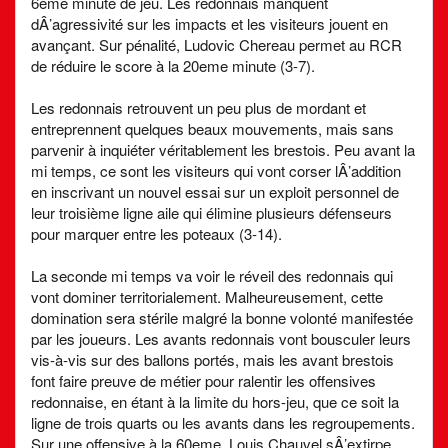
6eme minute de jeu. Les redonnais manquent
dÂ’agressivité sur les impacts et les visiteurs jouent en
avançant. Sur pénalité, Ludovic Chereau permet au RCR
de réduire le score à la 20eme minute (3-7).
Les redonnais retrouvent un peu plus de mordant et
entreprennent quelques beaux mouvements, mais sans
parvenir à inquiéter véritablement les brestois. Peu avant la
mi temps, ce sont les visiteurs qui vont corser lÂ’addition
en inscrivant un nouvel essai sur un exploit personnel de
leur troisième ligne aile qui élimine plusieurs défenseurs
pour marquer entre les poteaux (3-14).
La seconde mi temps va voir le réveil des redonnais qui
vont dominer territorialement. Malheureusement, cette
domination sera stérile malgré la bonne volonté manifestée
par les joueurs. Les avants redonnais vont bousculer leurs
vis-à-vis sur des ballons portés, mais les avant brestois
font faire preuve de métier pour ralentir les offensives
redonnaise, en étant à la limite du hors-jeu, que ce soit la
ligne de trois quarts ou les avants dans les regroupements.
Sur une offensive à la 60eme, Louis Chauvel sÂ’extirpe