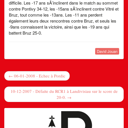
difficile. Les -17 ans sÂ’inclinent dans le match au sommet
contre Pontivy 34-12, les -15ans sÂ’inclinent contre Vitré et
Bruz, tout comme les -13ans. Les -11 ans perdent
également leurs deux rencontres contre Bruz, et seuls les
-9ans connaissent la victoire, ainsi que les -19 ans qui
battent Bruz 25-0.
David Jouan
← 06-01-2008 - Echec à Pordic
10-12-2007 - Défaite du RCR1 à Landivisiau sur le score de
20-0. →