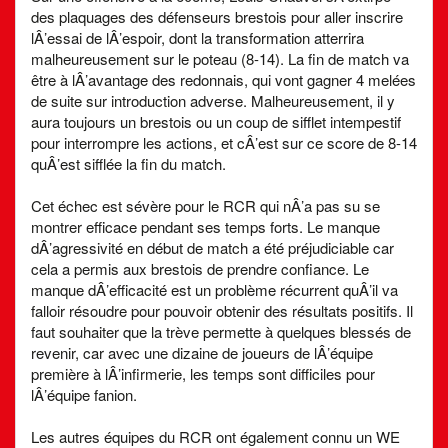
des plaquages des défenseurs brestois pour aller inscrire
lÂ’essai de lÂ’espoir, dont la transformation atterrira
malheureusement sur le poteau (8-14). La fin de match va
être à lÂ’avantage des redonnais, qui vont gagner 4 melées
de suite sur introduction adverse. Malheureusement, il y
aura toujours un brestois ou un coup de sifflet intempestif
pour interrompre les actions, et cÂ’est sur ce score de 8-14
quÂ’est sifflée la fin du match.
Cet échec est sévère pour le RCR qui nÂ’a pas su se
montrer efficace pendant ses temps forts. Le manque
dÂ’agressivité en début de match a été préjudiciable car
cela a permis aux brestois de prendre confiance. Le
manque dÂ’efficacité est un problème récurrent quÂ’il va
falloir résoudre pour pouvoir obtenir des résultats positifs. Il
faut souhaiter que la trève permette à quelques blessés de
revenir, car avec une dizaine de joueurs de lÂ’équipe
première à lÂ’infirmerie, les temps sont difficiles pour
lÂ’équipe fanion.
Les autres équipes du RCR ont également connu un WE