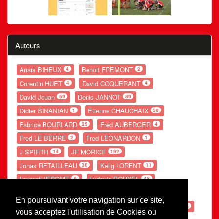
Auteurs
Anais BIHEUX
Benoit FREMONT
4
2
Corentin HUET
David COQUERANT
4
4
David Jouan
Denis JANNOT
69
89
Didier SINANIAN
Etienne CHAUCHAIX
1
58
Fabrice BOURLARD
Fred AUBERGER
25
4
Fred LE BERRE
Fred LEONARDON
2
1
J SPIETH
JF MORICE
14
192
Jonas RETAILLEAU
Kelig LORENT
30
11
Laurent JEROME
Ludovic ROUXEL
6
48
Nolwenn GANDUBERT
Romain LESOURD
54
20
En poursuivant votre navigation sur ce site,
Ronan POUPON
S LEBE
Théo POTIER
66
154
54
vous acceptez l'utilisation de Cookies ou