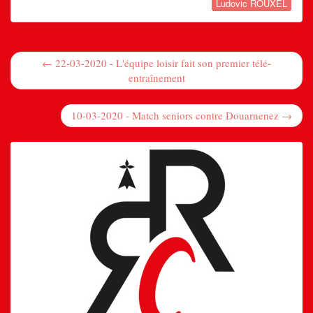
Ludovic ROUXEL
← 22-03-2020 - L'équipe loisir fait son premier télé-
entraînement
10-03-2020 - Match seniors contre Douarnenez →