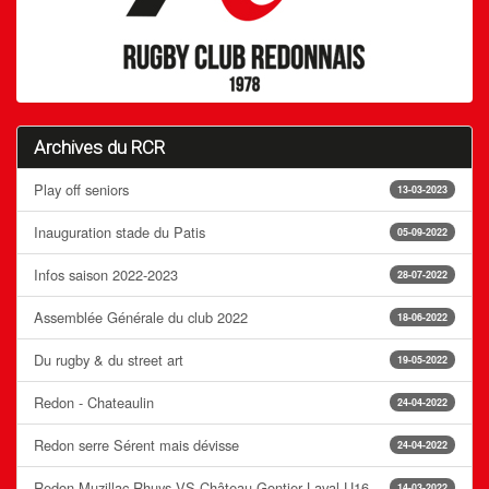
Archives du RCR
Play off seniors
13-03-2023
Inauguration stade du Patis
05-09-2022
Infos saison 2022-2023
28-07-2022
Assemblée Générale du club 2022
18-06-2022
Du rugby & du street art
19-05-2022
Redon - Chateaulin
24-04-2022
Redon serre Sérent mais dévisse
24-04-2022
Redon Muzillac Rhuys VS Château-Gontier Laval U16
14-03-2022