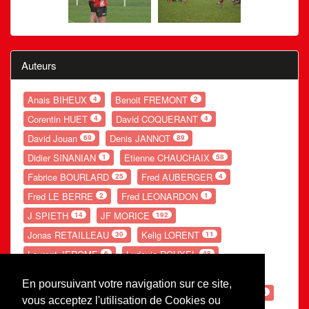
Auteurs
Anais BIHEUX
Benoit FREMONT
4
2
Corentin HUET
David COQUERANT
4
4
David Jouan
Denis JANNOT
69
89
Didier SINANIAN
Etienne CHAUCHAIX
1
58
Fabrice BOURLARD
Fred AUBERGER
25
4
Fred LE BERRE
Fred LEONARDON
2
1
J SPIETH
JF MORICE
14
192
Jonas RETAILLEAU
Kelig LORENT
30
11
Laurent JEROME
Ludovic ROUXEL
6
48
Nolwenn GANDUBERT
Romain LESOURD
54
20
En poursuivant votre navigation sur ce site,
Ronan POUPON
S LEBE
Théo POTIER
66
154
54
vous acceptez l'utilisation de Cookies ou